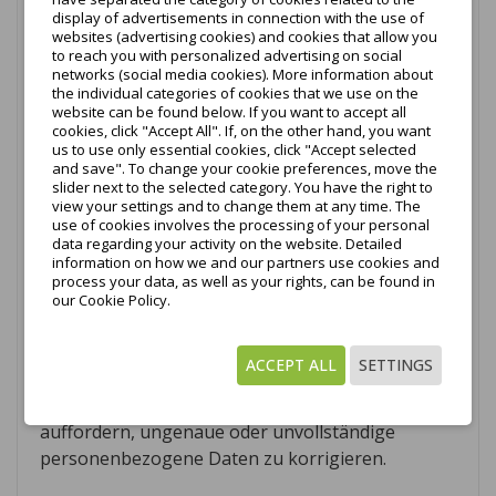
Der hinzugefügte Kommentar zusammen mit den
display of advertisements in connection with the use of
websites (advertising cookies) and cookies that allow you
im Rahmen der Einstellungen des
to reach you with personalized advertising on social
Kommentarsystems veröffentlichten Daten wird
networks (social media cookies). More information about
the individual categories of cookies that we use on the
auf dem Blog sichtbar sein. Der Kommentar kann
website can be found below. If you want to accept all
von Ihnen jederzeit gelöscht oder geändert
cookies, click "Accept All". If, on the other hand, you want
werden.
us to use only essential cookies, click "Accept selected
and save". To change your cookie preferences, move the
slider next to the selected category. You have the right to
Welche Rechte haben Sie bezüglich Ihrer
view your settings and to change them at any time. The
personenbezogenen Daten?
use of cookies involves the processing of your personal
data regarding your activity on the website. Detailed
Sie haben die folgenden Rechte in Bezug auf Ihre
information on how we and our partners use cookies and
process your data, as well as your rights, can be found in
personenbezogenen Daten:
our Cookie Policy.
1) Zugriff
– Sie können kostenlos Zugang zu
Ihren personenbezogenen Daten anfordern.
ACCEPT ALL
SETTINGS
2) Berichtigung
– Sie können den Administrator
auffordern, ungenaue oder unvollständige
personenbezogene Daten zu korrigieren.