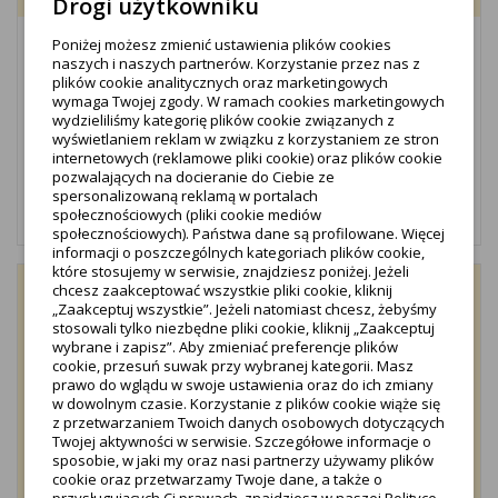
Drogi użytkowniku
Złącze krzyżowe 4-otworowe 2 płytkowe /CU/ (KBH-
Poniżej możesz zmienić ustawienia plików cookies
naszych i naszych partnerów. Korzystanie przez nas z
SO-AH01102)
plików cookie analitycznych oraz marketingowych
50,81 zł
wymaga Twojej zgody. W ramach cookies marketingowych
netto
wydzieliliśmy kategorię plików cookie związanych z
wyświetlaniem reklam w związku z korzystaniem ze stron
62,50 zł
brutto
internetowych (reklamowe pliki cookie) oraz plików cookie
pozwalających na docieranie do Ciebie ze
spersonalizowaną reklamą w portalach
Dodaj do koszyka
społecznościowych (pliki cookie mediów
społecznościowych). Państwa dane są profilowane. Więcej
informacji o poszczególnych kategoriach plików cookie,
które stosujemy w serwisie, znajdziesz poniżej. Jeżeli
chcesz zaakceptować wszystkie pliki cookie, kliknij
favorite_border
„Zaakceptuj wszystkie”. Jeżeli natomiast chcesz, żebyśmy
stosowali tylko niezbędne pliki cookie, kliknij „Zaakceptuj
wybrane i zapisz”. Aby zmieniać preferencje plików
cookie, przesuń suwak przy wybranej kategorii. Masz
prawo do wglądu w swoje ustawienia oraz do ich zmiany
w dowolnym czasie. Korzystanie z plików cookie wiąże się
z przetwarzaniem Twoich danych osobowych dotyczących
Twojej aktywności w serwisie. Szczegółowe informacje o
sposobie, w jaki my oraz nasi partnerzy używamy plików
cookie oraz przetwarzamy Twoje dane, a także o