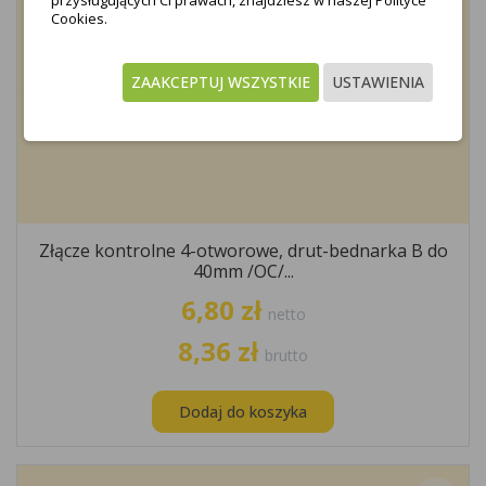
przysługujących Ci prawach, znajdziesz w naszej Polityce
Cookies.
ZAAKCEPTUJ WSZYSTKIE
USTAWIENIA
Złącze kontrolne 4-otworowe, drut-bednarka B do
40mm /OC/...
6,80 zł
netto
8,36 zł
brutto
Dodaj do koszyka