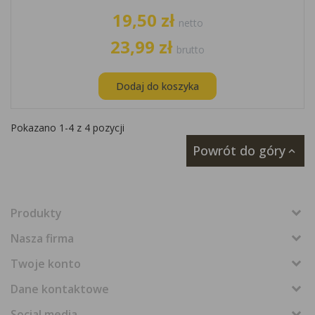
19,50 zł
netto
23,99 zł
brutto
Dodaj do koszyka
Pokazano 1-4 z 4 pozycji
Powrót do góry

Produkty
Nasza firma
Twoje konto
Dane kontaktowe
Social media